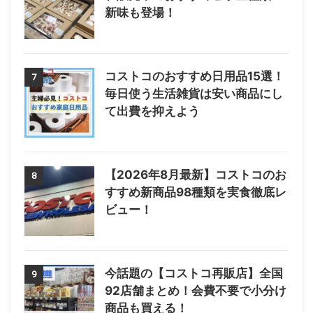
新味も登場！
コストコのおすすめ日用品15選！
7
毎日使う生活雑貨は安い商品にし
て出費を抑えよう
【2026年8月最新】コストコのお
8
すすめ新商品98種類を実食徹底レ
ビュー！
今話題の【コストコ再販店】全国
9
92店舗まとめ！会費不要で小分け
商品も買える！