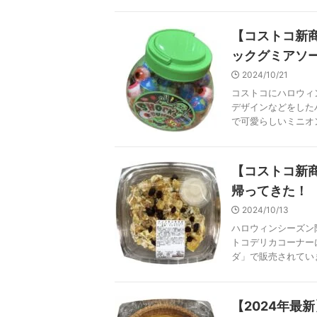
【コストコ新
ックグミアソ
2024/10/21
コストコにハロウィ
デザインなどをした
で可愛らしいミニオン
【コストコ新
帰ってきた！
2024/10/13
ハロウィンシーズン
トコデリカコーナー
ダ」で販売されていま
【2024年最