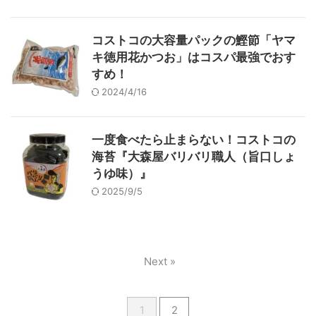
コストコの大容量パックの鰹節「ヤマ
キ徳用花かつお」はコスパ最強でおす
すめ！
2024/4/16
一度食べたら止まらない！コストコの
海苔『大森屋バリバリ職人（旨口しょ
うゆ味）』
2025/9/5
Next »
1
2