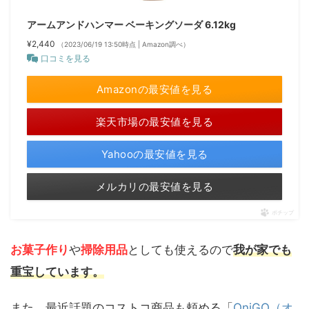
アームアンドハンマー ベーキングソーダ 6.12kg
¥2,440
（2023/06/19 13:50時点 | Amazon調べ）
口コミを見る
Amazonの最安値を見る
楽天市場の最安値を見る
Yahooの最安値を見る
メルカリの最安値を見る
ポチップ
お菓子作り
や
掃除用品
としても使えるので
我が家でも
重宝しています。
また、最近話題のコストコ商品も頼める「
OniGO（オ