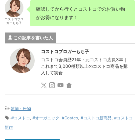
確認してから行くとコストコでのお買い物
がお得になります！
コストコブロ
ガーもち子
この記事を書いた人
コストコブロガーもち子
コストコ会員歴21年・元コストコ店員3年｜
これまで3,000種類以上のコストコ商品を購
入して実食！
-
乾物・粉物
-
#コストコ
,
#オーガニック
,
#Costco
,
#コストコ新商品
,
#コストコ
新作