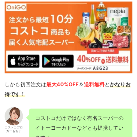
しかも初回注文は
最大40%OFF
＆
送料無料
と
かなりお
得です！
コストコだけではなく有名スーパーの
イトーヨーカドーなどとも提携してい
コストコブロ
ガーもち子