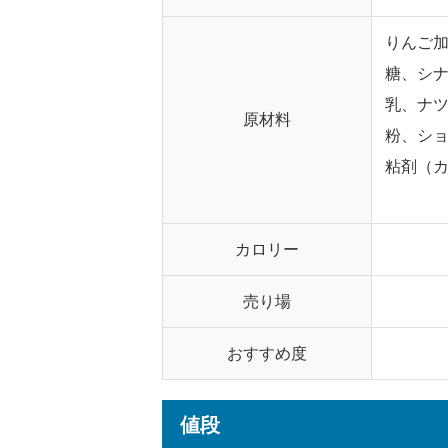
りんご
糖、シ
乳、ナ
原材料
粉、シ
粘剤（
カロリー
売り場
おすすめ度
値段