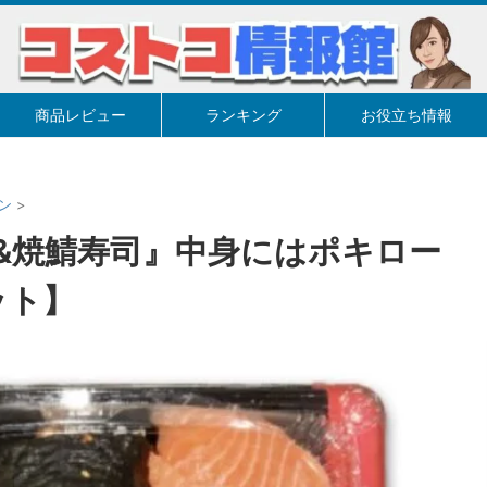
商品レビュー
ランキング
お役立ち情報
ン
>
&焼鯖寿司』中身にはポキロー
ット】