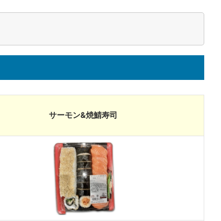
サーモン&焼鯖寿司