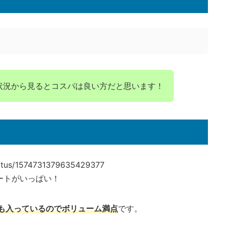
状況から見るとコスパは良い方だと思います！
status/1574731379635429377
イートがいっぱい！
個も入っているのでボリューム満点
です。