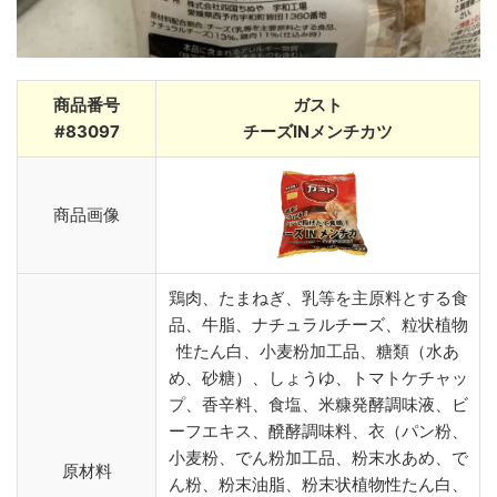
商品番号
ガスト
#83097
チーズINメンチカツ
商品画像
鶏肉、たまねぎ、乳等を主原料とする食
品、牛脂、ナチュラルチーズ、粒状植物
性たん白、小麦粉加工品、糖類（水あ
め、砂糖）、しょうゆ、トマトケチャッ
プ、香辛料、食塩、米糠発酵調味液、ビ
ーフエキス、醗酵調味料、衣（パン粉、
小麦粉、でん粉加工品、粉末水あめ、で
原材料
ん粉、粉末油脂、粉末状植物性たん白、