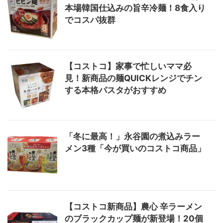
本場韓国仕込みの旨辛冷麺！8食入り
でコスパ抜群
【コストコ】家事で忙しいママ必
見！新商品の麺QUICKレンジでチン
する本格パスタがおすすめ
「冬に最高！」永谷園の煮込みラー
メン3種「今が買いのコストコ商品」
【コストコ新商品】農心 辛ラーメン
のブラックカップ麺が新登場！20個