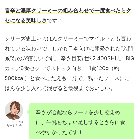
旨辛と濃厚クリーミーの組み合わせで一度食べたらク
セになる美味しさ
です！
シリーズ史上いちばんクリーミーでマイルドとも言わ
れている味わいで、しかも日本向けに開発された“入門
系”なのが嬉しいです。 辛さ目安は約2,400SHU。 BIG
カップ6食セットでストック向き。 1食120g（約
500kcal）と食べごたえも十分で、残ったソースにご
はんを少し入れて混ぜると最後までおいしい。
辛さが心配ならソースを少し控えめ
に、牛乳をちょい足しするとさらに食
コストコブロ
ガーもち子
べやすかったです！