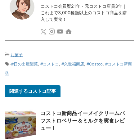
コストコ会員歴21年・元コストコ店員3年｜
これまで3,000種類以上のコストコ商品を購
入して実食！
-
お菓子
-
#日の出屋製菓
,
#コストコ
,
#久世福商店
,
#Costco
,
#コストコ新商
品
関連するコストコ記事
コストコ新商品イーメイクリームパ
フストロベリー＆ミルクを実食レビ
ュー！