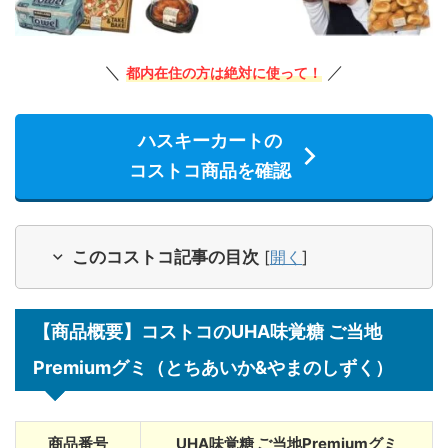
＼
／
都内在住の方は絶対に使って！
ハスキーカートの
コストコ商品を確認
このコストコ記事の目次
[
開く
]
【商品概要】コストコのUHA味覚糖 ご当地
Premiumグミ（とちあいか&やまのしずく）
商品番号
UHA味覚糖 ご当地Premiumグミ