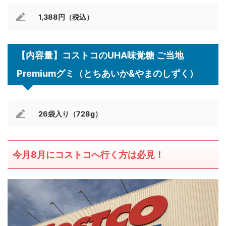
1,388円（税込）
【内容量】コストコのUHA味覚糖 ご当地
Premiumグミ（とちあいか&やまのしずく）
26袋入り（728g）
今月8月にコストコへ行く方は必見！