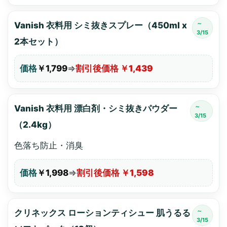
～
Vanish 衣料用 シミ抜きスプレー（450ml x
3/15
2本セット）
価格
￥1,799
⇒
割引後価格 ￥1,439
～
Vanish 衣料用 漂白剤・シミ抜きパウダー
3/15
（2.4kg）
色落ち防止・消臭
価格
￥1,998
⇒
割引後価格 ￥1,598
～
クリネックス ローションティシュー 肌うるる
3/15