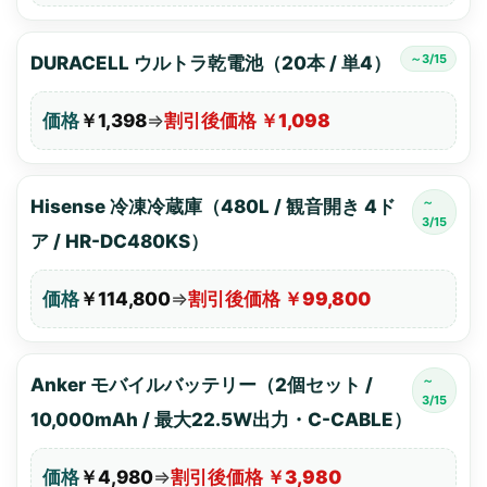
～3/15
DURACELL ウルトラ乾電池（20本 / 単4）
価格
￥1,398
⇒
割引後価格 ￥1,098
～
Hisense 冷凍冷蔵庫（480L / 観音開き 4ド
3/15
ア / HR-DC480KS）
価格
￥114,800
⇒
割引後価格 ￥99,800
～
Anker モバイルバッテリー（2個セット /
3/15
10,000mAh / 最大22.5W出力・C-CABLE）
価格
￥4,980
⇒
割引後価格 ￥3,980