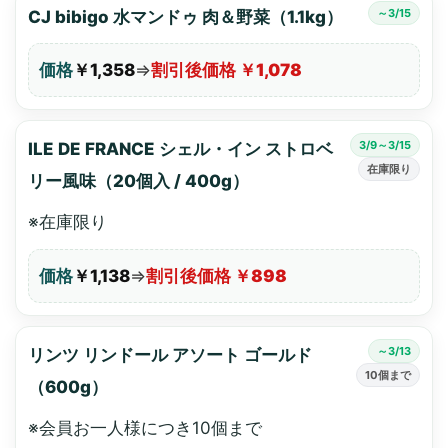
～3/15
CJ bibigo 水マンドゥ 肉＆野菜（1.1kg）
価格
￥1,358
⇒
割引後価格 ￥1,078
3/9～3/15
ILE DE FRANCE シェル・イン ストロベ
在庫限り
リー風味（20個入 / 400g）
※在庫限り
価格
￥1,138
⇒
割引後価格 ￥898
～3/13
リンツ リンドール アソート ゴールド
10個まで
（600g）
※会員お一人様につき10個まで