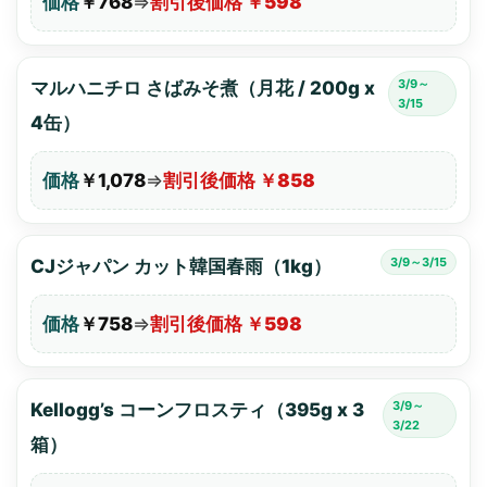
価格
￥768
⇒
割引後価格 ￥598
3/9～
マルハニチロ さばみそ煮（月花 / 200g x
3/15
4缶）
価格
￥1,078
⇒
割引後価格 ￥858
3/9～3/15
CJジャパン カット韓国春雨（1kg）
価格
￥758
⇒
割引後価格 ￥598
3/9～
Kellogg’s コーンフロスティ（395g x 3
3/22
箱）