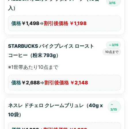
3/15
入）
価格
￥1,498
⇒
割引後価格 ￥1,198
～3/15
STARBUCKS パイクプレイス ロースト
10点まで
コーヒー（粉末 793g）
※1世帯あたり10点まで
価格
￥2,688
⇒
割引後価格 ￥2,148
～
ネスレ ドチェロ クレームブリュレ（40g x
3/15
10袋）