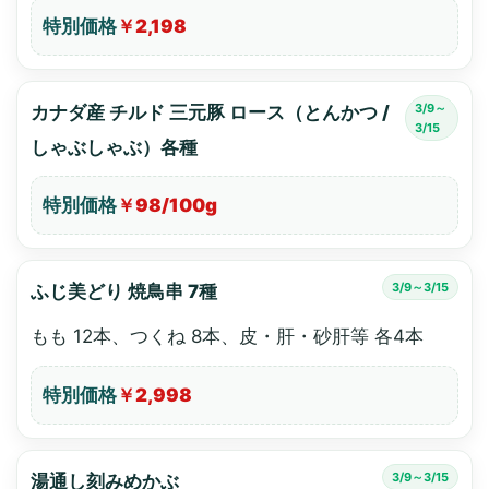
特別価格
￥2,198
3/9～
カナダ産 チルド 三元豚 ロース（とんかつ /
3/15
しゃぶしゃぶ）各種
特別価格
￥98/100g
3/9～3/15
ふじ美どり 焼鳥串 7種
もも 12本、つくね 8本、皮・肝・砂肝等 各4本
特別価格
￥2,998
3/9～3/15
湯通し刻みめかぶ