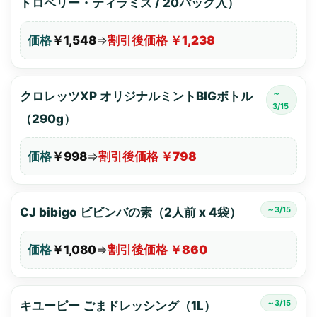
トロベリー・ティラミス / 20パック入）
価格
￥1,548
⇒
割引後価格 ￥1,238
～
クロレッツXP オリジナルミントBIGボトル
3/15
（290g）
価格
￥998
⇒
割引後価格 ￥798
～3/15
CJ bibigo ビビンバの素（2人前 x 4袋）
価格
￥1,080
⇒
割引後価格 ￥860
～3/15
キユーピー ごまドレッシング（1L）