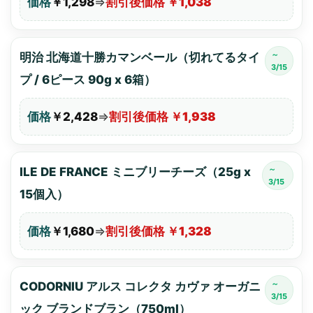
価格
￥1,298
⇒
割引後価格 ￥1,038
～
明治 北海道十勝カマンベール（切れてるタイ
3/15
プ / 6ピース 90g x 6箱）
価格
￥2,428
⇒
割引後価格 ￥1,938
～
ILE DE FRANCE ミニブリーチーズ（25g x
3/15
15個入）
価格
￥1,680
⇒
割引後価格 ￥1,328
～
CODORNIU アルス コレクタ カヴァ オーガニ
3/15
ック ブランドブラン（750ml）