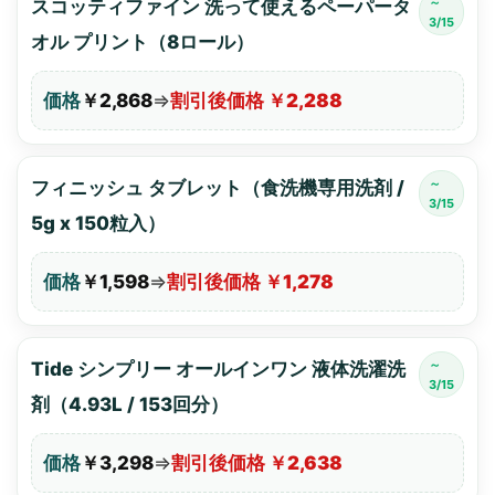
～
スコッティファイン 洗って使えるペーパータ
3/15
オル プリント（8ロール）
価格
￥2,868
⇒
割引後価格 ￥2,288
～
フィニッシュ タブレット（食洗機専用洗剤 /
3/15
5g x 150粒入）
価格
￥1,598
⇒
割引後価格 ￥1,278
～
Tide シンプリー オールインワン 液体洗濯洗
3/15
剤（4.93L / 153回分）
価格
￥3,298
⇒
割引後価格 ￥2,638