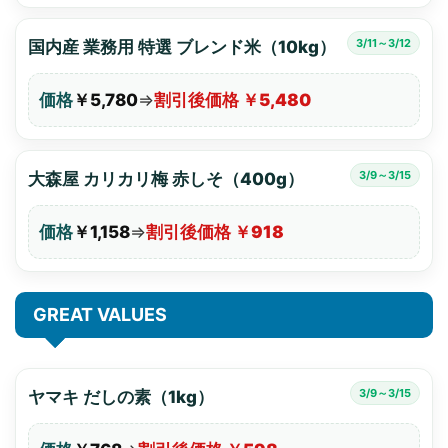
3/11～3/12
国内産 業務用 特選 ブレンド米（10kg）
価格
￥5,780
⇒
割引後価格 ￥5,480
3/9～3/15
大森屋 カリカリ梅 赤しそ（400g）
価格
￥1,158
⇒
割引後価格 ￥918
GREAT VALUES
3/9～3/15
ヤマキ だしの素（1kg）