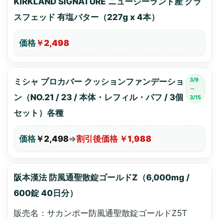
KIRKLAND SIGNATURE ニュージーランド産 グラ
スフェッド 有塩バター（227g x 4本）
価格
￥2,498
3/9
ミシャ プロカバー クッションファンデーショ
～
ン（NO.21 / 23 / 本体・レフィル・パフ / 3個
3/15
セット）各種
価格
￥2,498
⇒
割引後価格 ￥1,988
阪本漢法 防風通聖散錠ゴールドZ（6,000mg /
600錠 40日分）
販売名：サカンポー防風通聖散錠ゴールドZ5T