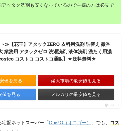
強アッタク洗剤も安くなっているので主婦の方は必見で
ット≫【花王】アタックZERO 衣料用洗剤 詰替え 微香
大 業務用 アタックゼロ 洗濯洗剤 液体洗剤 洗たく用濃
ostco コストコ コストコ通販】★送料無料★
最安値を見る
楽天市場の最安値を見る
最安値を見る
メルカリの最安値を見る
ポチップ
る宅配ネットスーパー「
OniGO（オニゴー）
」でも、
コス