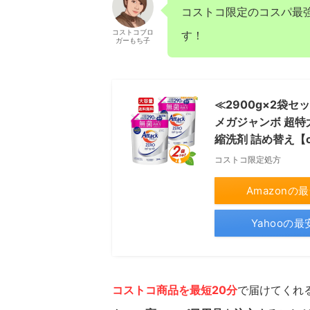
コストコ限定のコスパ最
コストコブロ
す！
ガーもち子
≪2900g×2袋セ
メガジャンボ 超特
縮洗剤 詰め替え【c
コストコ限定処方
Amazonの
Yahooの
コストコ商品を最短20分
で届けてくれ