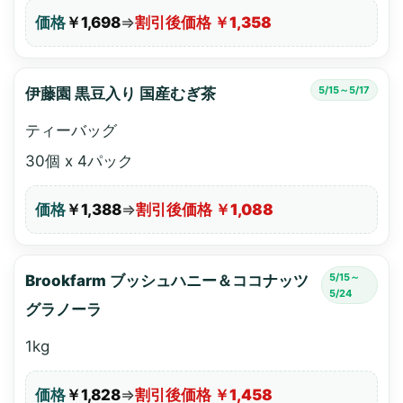
価格
￥1,698
⇒
割引後価格 ￥1,358
5/15～5/17
伊藤園 黒豆入り 国産むぎ茶
ティーバッグ
30個 x 4パック
価格
￥1,388
⇒
割引後価格 ￥1,088
5/15～
Brookfarm ブッシュハニー＆ココナッツ
5/24
グラノーラ
1kg
価格
￥1,828
⇒
割引後価格 ￥1,458