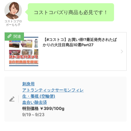
コストコバズり商品も必見です！
コストコブロ
ガーもち子
【#コストコ】お買い得!?最近発売されたば
かりの大注目商品10選Part27
刺身用
アトランティックサーモンフィレ
生・養殖 (空輸便)
血合い除去済
特別価格 ￥399/100g
9/19～9/23