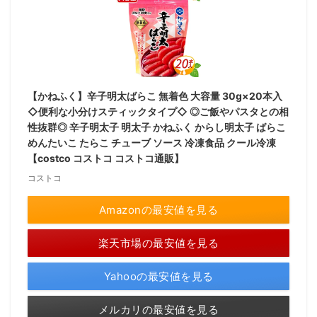
【かねふく】辛子明太ばらこ 無着色 大容量 30g×20本入
◇便利な小分けスティックタイプ◇ ◎ご飯やパスタとの相
性抜群◎ 辛子明太子 明太子 かねふく からし明太子 ばらこ
めんたいこ たらこ チューブ ソース 冷凍食品 クール冷凍
【costco コストコ コストコ通販】
コストコ
Amazonの最安値を見る
楽天市場の最安値を見る
Yahooの最安値を見る
メルカリの最安値を見る