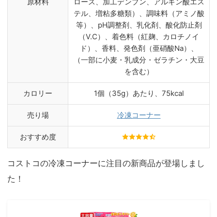
原材料
ロース、加工デンプン、アルギン酸エス
テル、増粘多糖類）、調味料（アミノ酸
等）、pH調整剤、乳化剤、酸化防止剤
（V.C）、着色料（紅麹、カロチノイ
ド）、香料、発色剤（亜硝酸Na）、
（一部に小麦・乳成分・ゼラチン・大豆
を含む）
カロリー
1個（35g）あたり、75kcal
売り場
冷凍コーナー
おすすめ度
コストコの冷凍コーナーに注目の新商品が登場しまし
た！