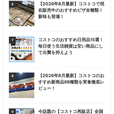
【2026年8月最新】コストコで現
6
在販売中のおすすめピザ全種類！
新味も登場！
コストコのおすすめ日用品15選！
7
毎日使う生活雑貨は安い商品にし
て出費を抑えよう
【2026年8月最新】コストコのお
8
すすめ新商品98種類を実食徹底レ
ビュー！
今話題の【コストコ再販店】全国
9