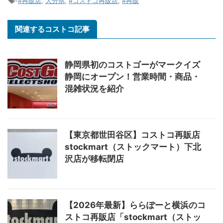
-
#再販店
,
大分県
,
#コストコ再販店
,
#再販
関連するコストコ記事
静岡県初のコストゴーがマークイズ
静岡にオープン！営業時間・商品・
混雑状況を紹介
【東京都世田谷区】コストコ再販店
stockmart（ストックマート）下北
沢店が移転閉店
【2026年最新】ららぽーと横浜のコ
ストコ再販店「stockmart（ストッ