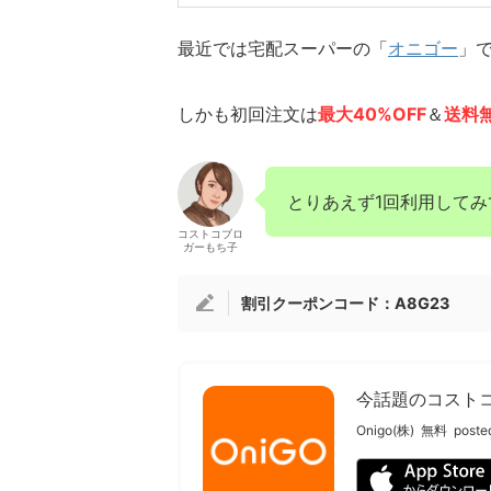
最近では宅配スーパーの「
オニゴー
」
しかも初回注文は
最大40%OFF
＆
送料
とりあえず1回利用して
コストコブロ
ガーもち子
割引クーポンコード：A8G23
今話題のコスト
Onigo(株)
無料
poste