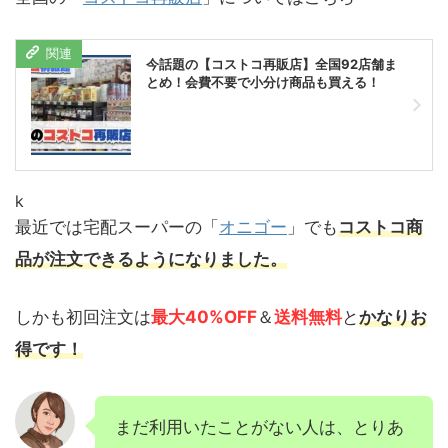
今話題の【コストコ再販店】全国92店舗ま
とめ！会費不要で小分け商品も買える！
k
最近では宅配スーパーの「
オニゴー
」でも
コストコ商
品が注文できるようになりました。
しかも初回注文は
最大40%OFF
＆
送料無料
と
かなりお
得です！
まだ利用いたことがない人は、とりあ