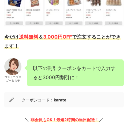
今だけ
送料無料
＆
3,000円OFF
で注文することができ
ます！
以下の割引クーポンをカートで入力す
ると3000円割引に！
コストコブロ
ガーもち子
クーポンコード：
karate
＼
／
非会員もOK！最短2時間の当日配送！