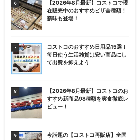
【2026年8月最新】コストコで現
6
在販売中のおすすめピザ全種類！
新味も登場！
コストコのおすすめ日用品15選！
7
毎日使う生活雑貨は安い商品にし
て出費を抑えよう
【2026年8月最新】コストコのお
8
すすめ新商品98種類を実食徹底レ
ビュー！
今話題の【コストコ再販店】全国
9