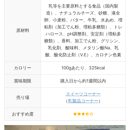
乳等を主要原料とする食品（国内製
造）、ナチュラルチーズ、砂糖、液全
卵、小麦粉、バター、牛乳、水あめ、増
粘剤（加工でん粉、増粘多糖類）、トレ
原材料
ハロース、pH調整剤、安定剤（増粘多
糖類）、香料、加工でん粉、グリシン、
乳化剤、酸味料、メタリン酸Na、乳
酸、酸化防止剤（V.E）、カロチン色素
カロリー
100gあたり、325kcal
賞味期限
購入日から約1週間以内
スイーツコーナー
売り場
（
乳製品コーナー
）
おすすめ度