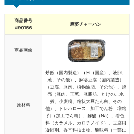
商品番号
麻婆チャーハン
#90156
商品画像
炒飯（国内製造）（米（国産）、液卵、
葱、その他）、麻婆豆腐（国内製造）
（豆腐、豚肉、植物油脂、その他）、焼
売（豚肉、玉葱、豚脂肪、たけのこ水
煮、小麦粉、粒状大豆たん白、その
原材料
他）、トレハロース、加工でん粉、増粘
剤（加工でん粉）、酢酸（Na）、着色
料（カラメル、カロチノイド）、豆腐用
凝固剤、香辛料抽出物、酸味料（一部に