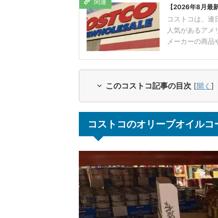
【2026年8月
コストコは、連
人気があるアメ
メーカーの商品や
このコストコ記事の目次
[
開く
]
コストコのオリーブオイルコ