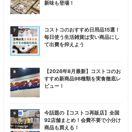
新味も登場！
コストコのおすすめ日用品15選！
7
毎日使う生活雑貨は安い商品にし
て出費を抑えよう
【2026年8月最新】コストコのお
8
すすめ新商品98種類を実食徹底レ
ビュー！
今話題の【コストコ再販店】全国
9
92店舗まとめ！会費不要で小分け
商品も買える！