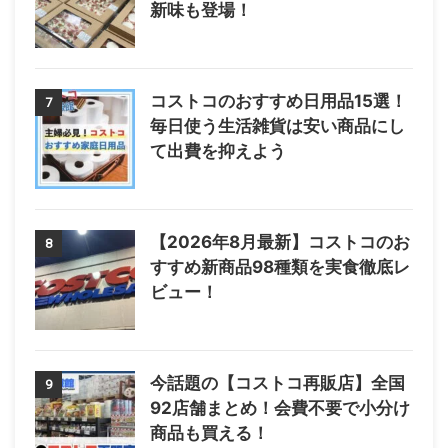
新味も登場！
コストコのおすすめ日用品15選！
7
毎日使う生活雑貨は安い商品にし
て出費を抑えよう
【2026年8月最新】コストコのお
8
すすめ新商品98種類を実食徹底レ
ビュー！
今話題の【コストコ再販店】全国
9
92店舗まとめ！会費不要で小分け
商品も買える！