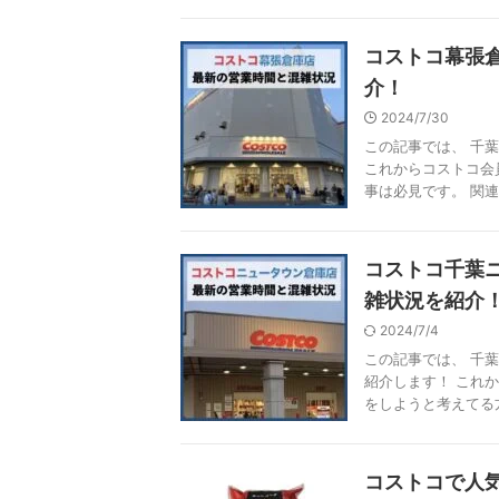
コストコ幕張
介！
2024/7/30
この記事では、 千
これからコストコ会
事は必見です。 関連記
コストコ千葉
雑状況を紹介
2024/7/4
この記事では、 千
紹介します！ これ
をしようと考えてる方は
コストコで人気