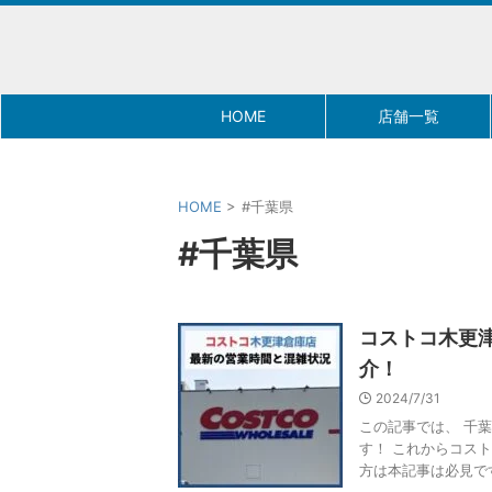
HOME
店舗一覧
HOME
>
#千葉県
#千葉県
コストコ木更
介！
2024/7/31
この記事では、 千
す！ これからコス
方は本記事は必見です