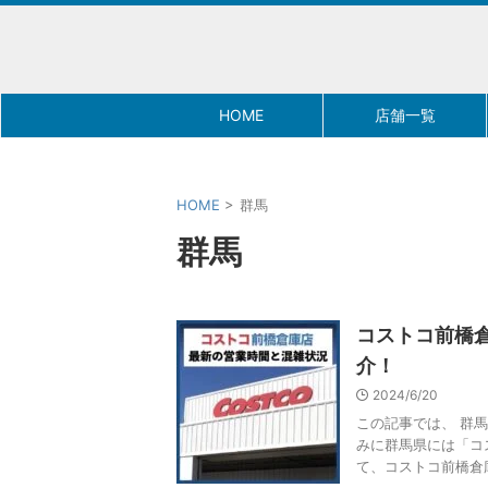
HOME
店舗一覧
HOME
>
群馬
群馬
コストコ前橋
介！
2024/6/20
この記事では、 群
みに群馬県には「コ
て、コストコ前橋倉庫店