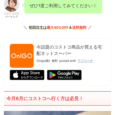
ぜひ1度ご利用してみてください！
コストコブロ
ガーもち子
＼
／
初回注文は
最大40%OFF
＆
送料無料
今話題のコストコ商品が買える宅
配ネットスーパー
Onigo(株)
無料
posted with
アプリーチ
今月8月にコストコへ行く方は必見！