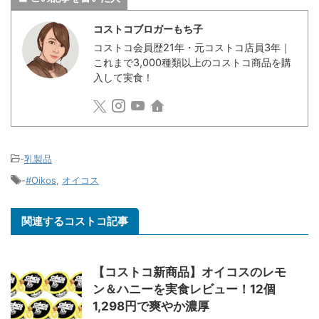
コストコブロガーもち子
コストコ会員歴21年・元コストコ店員3年｜
これまで3,000種類以上のコストコ商品を購
入して実食！
-
乳製品
-
#Oikos
,
オイコス
関連するコストコ記事
【コストコ新商品】オイコスのレモ
ン＆ハニーを実食レビュー！12個
1,298円で爽やか濃厚