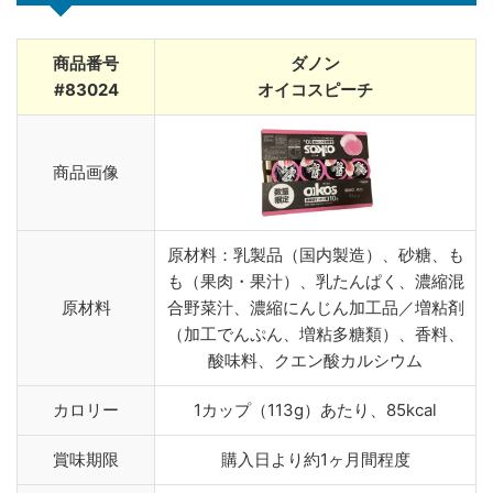
商品番号
ダノン
#83024
オイコスピーチ
商品画像
原材料：乳製品（国内製造）、砂糖、も
も（果肉・果汁）、乳たんぱく、濃縮混
原材料
合野菜汁、濃縮にんじん加工品／増粘剤
（加工でんぷん、増粘多糖類）、香料、
酸味料、クエン酸カルシウム
カロリー
1カップ（113g）あたり、85kcal
賞味期限
購入日より約1ヶ月間程度