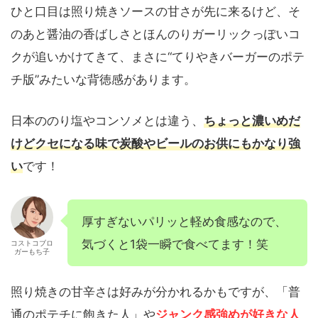
ひと口目は照り焼きソースの甘さが先に来るけど、そ
のあと醤油の香ばしさとほんのりガーリックっぽいコ
クが追いかけてきて、まさに“てりやきバーガーのポテ
チ版”みたいな背徳感があります。
日本ののり塩やコンソメとは違う、
ちょっと濃いめだ
けどクセになる味で炭酸やビールのお供にもかなり強
い
です！
厚すぎないパリッと軽め食感なので、
気づくと1袋一瞬で食べてます！笑
コストコブロ
ガーもち子
照り焼きの甘辛さは好みが分かれるかもですが、「普
通のポテチに飽きた人」や
ジャンク感強めが好きな人